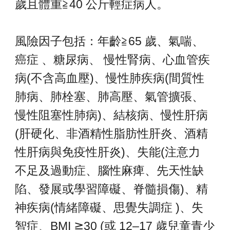
歲且體重≧40 公斤輕症病人。
風險因子包括：年齡≧65 歲、氣喘、
癌症
、
糖尿病、 慢性腎病、心血管疾
病(不含高血壓)、慢性肺疾病(間質性
肺病、肺栓塞、肺高壓、氣管擴張、
慢性阻塞性肺病)、結核病、慢性肝病
(肝硬化、非酒精性脂肪性肝炎、酒精
性肝病與免疫性肝炎)、失能(注意力
不足及過動症、腦性麻痺、先天性缺
陷、發展或學習障礙、脊髓損傷)、精
神疾病(情緒障礙、思覺失調症 )、失
智症、BMI ≧30 (或 12–17 歲兒童青少