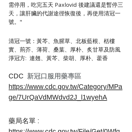
需停用，吃完五天 Paxlovid 後建議還是暫停三
天，讓肝臟的代謝途徑恢復後，再使用清冠一
號。"
清冠一號：黃芩、魚腥草、北板藍根、栝樓
實、荊芥、薄荷、桑葉、厚朴、炙甘草及防風
淨冠方: 連翹、黃芩、柴胡、厚朴、藿香
CDC
新冠口服用藥專區
https://www.cdc.gov.tw/Category/MPa
ge/7UrQaVdMWdvd2J_l1wyehA
藥局名單 :
https://www.cdc.gov.tw/File/Get/0Wfq