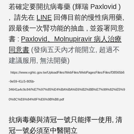
若確定要開抗病毒藥 (輝瑞 Paxlovid )
, 請先在
LINE
回傳目前的慢性病用藥,
跟最後一次腎功能的抽血 , 並簽署同意
書 :
Paxlovid、Molnupiravir 病人治療
同意書
(發病五天內才能開立, 超過不
建議服用, 無法開藥)
https://www.vghtc.gov.tw/UploadFiles/WebFiles/WebPagesFiles/Files/f38565b6
-9e59-41c5-805b-
34641a4c9c84/%E7%97%85%E4%BA%BA%E6%B2%BB%E7%99%82%E5%9
0%8C%E6%84%8F%E6%9B%B8.pdf
抗病毒藥與清冠一號只能擇一使用,
清
冠一號
必須
至中醫開立