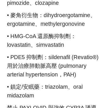
pimozide、clozapine
• 麥角衍生物：dihydroergotamine、
ergotamine、methylergonovine
• HMG-CoA 還原酶抑制劑：
lovastatin、simvastatin
• PDE5 抑制劑：sildenafil (Revatio®)
用於治療肺動脈高壓 (pulmonary
arterial hypertension，PAH)
• 鎮定/安眠藥：triazolam、oral
midazolam
禁止 PAXLOVID 與強效 CYP3A 誘導