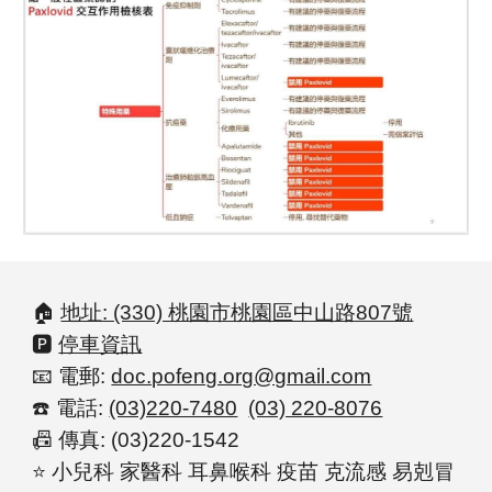
🏠
地址: (330) 桃園市桃園區中山路807號
🅿️
停車資訊
📧 電郵:
doc.pofeng.org@gmail.com
☎️ 電話:
(03)220-7480
(03) 220-8076
📠
傳真: (03)220-1542
⭐
小兒科 家醫科 耳鼻喉科 疫苗 克流感 易剋冒