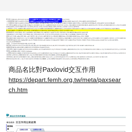
商品名比對Paxlovid交互作用
https://depart.femh.org.tw/meta/paxsear
ch.htm