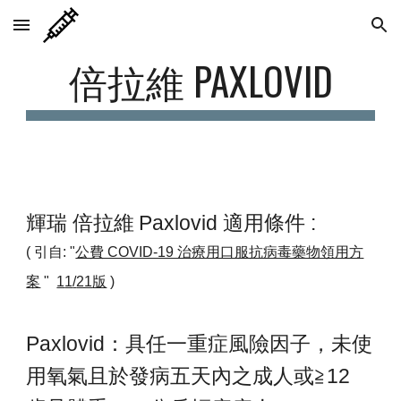
Skip to main content
Skip to navigation
倍拉維 PAXLOVID
輝瑞
倍拉維
Paxlovid
適用條件 :
( 引自: "
公費 COVID-19 治療用口服抗病毒藥物領用方
案
"
1
1
/
21
版
)
Paxlovid：具任一重症風險因子，未使
用氧氣且於發病五天內之成人或≧12