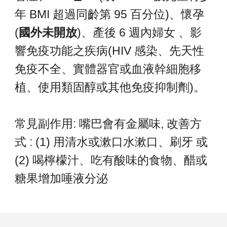
年 BMI 超過同齡第 95 百分位)、
懷孕
(
國外未開放
)
、
產後 6 週內婦女
、影
響免疫功能之疾病(HIV 感染、先天性
免疫不全、實體器官或血液幹細胞移
植、使用類固醇或其他免疫抑制劑)。
常見副作用: 嘴巴會有金屬味, 改善方
式 : (1)
用清水或漱口水漱口、刷牙 或
(2) 喝檸檬汁、吃有酸味的食物、醋或
糖果增加唾液分泌