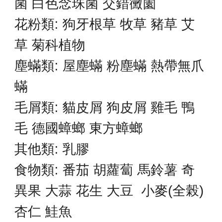
菌 白色念珠菌 交錯黴薗
花粉類: 狗牙根草 牧草 豬草 艾
草 菊科植物
塵蟎類: 屋塵蟎 粉塵蟎 熱帶無爪
蟎
毛屑類: 貓皮屑 狗皮屑 雞毛 鴨
毛 德國蟑螂 東方蟑螂
其他類: 乳膠
食物類: 番茄 胡蘿蔔 馬鈴薯 奇
異果 大蒜 花生 大豆 小麥(全榖)
杏仁 鮭魚