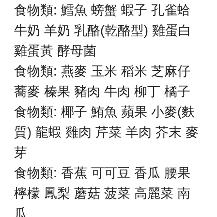
食物類: 鱈魚 螃蟹 蝦子 孔雀蛤
牛奶 羊奶 乳酪(乾酪型) 雞蛋白
雞蛋黃 酵母菌
食物類:
燕麥 玉米 稻米 芝麻仔
蕎麥
榛果 豬肉 牛肉 柳丁 橘子
食物類: 椰子
鮪魚 蘋果 小麥(麩
質) 龍蝦 雞肉 芹菜 羊肉 芥末 麥
芽
食物類: 香蕉 可可豆 香瓜 腰果
檸檬 鳳梨 蘑菇 菠菜 高麗菜 南
瓜