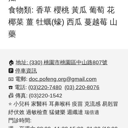
食物類: 香草
櫻
桃 黃瓜 葡萄 花
椰菜 薑 牡蠣(蠔) 西瓜 蔓越莓 山
藥
🏠
地址: (330) 桃園市桃園區中山路807號
🅿️
停車資訊
📧 電郵:
doc.pofeng.org@gmail.com
☎️ 電話:
(03)220-7480
(03) 220-8076
📠
傳真: (03)220-1542
⭐
小兒科 家醫科 耳鼻喉科 疫苗 克流感 易剋冒
紓伏效 過敏檢查 猛健樂 週纖達
瑞倍適
門診時間: