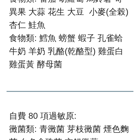
異果 大蒜 花生 大豆 小麥(全榖)
杏仁 鮭魚
食物類: 鱈魚 螃蟹 蝦子 孔雀蛤
牛奶 羊奶 乳酪(乾酪型) 雞蛋白
雞蛋黃 酵母菌
自費 80 項過敏原:
黴菌類: 青黴菌 芽枝黴菌 煙色麴