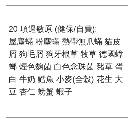
20 項過敏原 (健保/自費):
屋塵蟎 粉塵蟎
熱帶
無爪蟎 貓皮
屑 狗毛屑 狗牙根草 牧草 德國蟑
螂 煙色麴菌 白色念珠菌 豬草 蛋
白 牛奶 鱈魚 小麥(全榖) 花生 大
豆 杏仁 螃蟹 蝦子