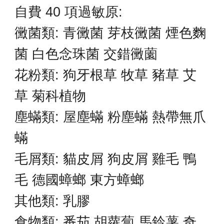
自費
40 項過敏原:
黴菌類: 青黴菌
芽枝黴菌 煙色麴
菌 白色念珠菌 交錯黴薗
花粉類:
狗牙根草 牧草 豬草 艾
草 菊科植物
塵
蟎類: 屋塵蟎 粉塵蟎 熱帶無爪
蟎
毛屑類:
貓皮屑 狗皮屑 雞毛 鴨
毛 德國蟑螂 東方蟑螂
其他類:
乳膠
食物類: 番茄 胡蘿蔔 馬鈴薯 奇