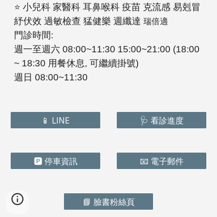
⭐
小兒科 家醫科 耳鼻喉科 疫苗 克流感 易剋冒
紓伏效 過敏檢查 猛健樂 週纖達
瑞倍適
門診時間:
週一至週六 08:00~1
1:3
0 15:00~2
1
:
0
0 (18:00
~ 18:30 用餐休息, 可繼續掛號)
週日 08:00~1
1
:
3
0
📱 LINE
🩺 看診進度
🅿️ 停車資訊
📧 電子郵件
📘 臉書粉絲頁