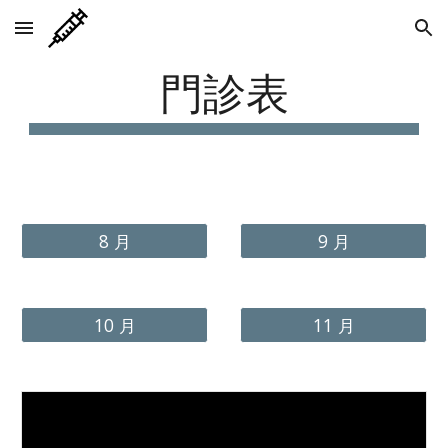
Skip to main content
Skip to navigation
門診表
8 月
9 月
10 月
11 月