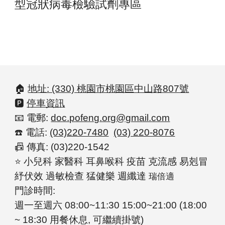
型冠狀病毒檢驗試劑專區
🏠
地址: (330) 桃園市桃園區中山路807號
🅿️
停車資訊
📧 電郵:
doc.pofeng.org@gmail.com
☎️ 電話:
(03)220-7480
(03) 220-8076
📠
傳真: (03)220-1542
⭐
小兒科 家醫科 耳鼻喉科 疫苗 克流感 易剋冒
紓伏效 過敏檢查 猛健樂 週纖達
瑞倍適
門診時間:
週一至週六 08:00~1
1:3
0 15:00~2
1
:
0
0 (18:00
~ 18:30 用餐休息, 可繼續掛號)