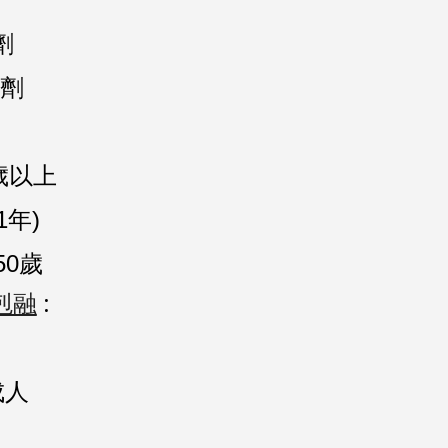
劑
兩劑
 歲以上
81年)
50歲
欣剋融
:
成人