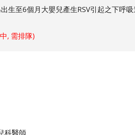
出生至6個月大嬰兒產生RSV引起之下呼
中, 需
排隊
)
小兒科醫師