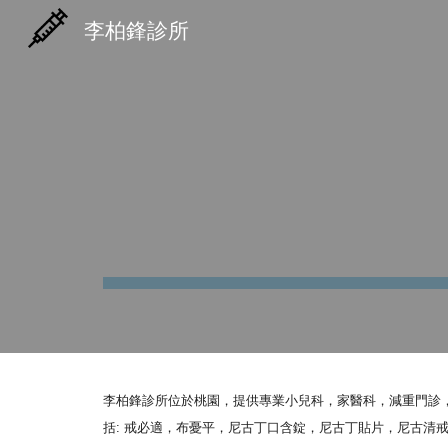
李柏鋒診所
Sk
李柏鋒診所位於桃園，提供專業小兒科
，
家醫科
，
減重
門診
括: 戒必適，布憂平，尼古丁口含錠
，尼古丁
貼片，
尼古清