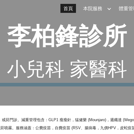
首頁
本院服務
體重管理
ip to main content
Skip to navigat
李柏鋒診所
小兒科 家醫科
，
戒菸門診。減重管理包含：GLP1
瘦瘦針
，
猛健樂 (Mounjaro)，週纖達 (Wego
戒菸噴霧
。服務涵蓋：公費疫苗，自費疫苗 (RSV、腸病毒，九價HPV，皮蛇疫