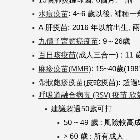
水痘疫苗
: 4~6 歲以後, 補種一
A 肝疫苗: 2016 年以前出生, 
九價子宮頸癌疫苗
: 9～26歲
百日咳
疫苗
(
成人三合一) : 11
麻疹疫苗(MMR)
: 15~40歲(19
帶狀皰疹疫苗
(皮蛇疫苗)
: 超過
呼吸道融合病毒 (RSV) 疫苗 
建議超過50歲可打
50 ~ 49 歲 : 風險較高
> 60 歲 : 所有成人