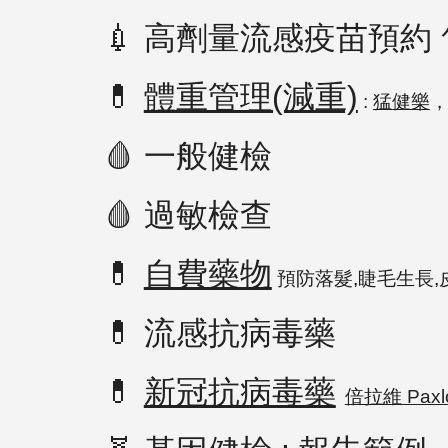
💉
高劑量流感疫苗預約 售
💊
體重管理(減重)
:
猛健樂
🩸
一般健檢
🩸
過敏檢查
💊
自費藥物
預防落髮
,
睫毛生長
,
💊
流感抗病毒藥
💊
新冠抗病毒藥
倍拉維 Paxlo