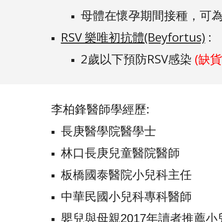
母體在懷孕期間接種，可為
RSV 樂唯初抗體(Beyfortus)
:
2歲以下預防RSV感染
(缺貨
李柏鋒醫師學經歷:
長庚醫學院醫學士
林口長庚兒童醫院醫師
板橋國泰醫院小兒科主任
中華民國小兒科專科醫師
嬰兒與母親2017年讀者推薦