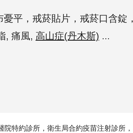
布憂平，
戒菸
貼片，
戒菸
口含錠
脂,
痛風
,
高山症(丹木斯)
...
醫院特約診所，衛生局合約疫苗注射診所，