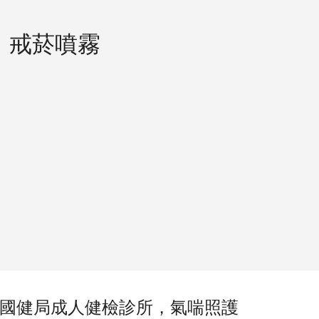
，戒菸噴霧
國健局成人健檢診所，氣喘照護