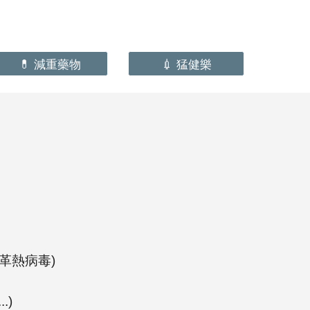
💊 減重藥物
💉 猛健樂
革熱病毒)
...)