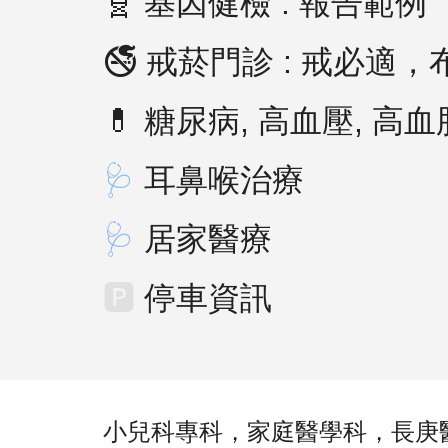
🧬
基因健檢
:
報告
範例
🚭
戒菸門診
:
戒必適，
💊 糖尿病, 高血壓, 高血
🩺
耳鼻喉治療
🩺
居家醫療
🅿️
停車資訊
小兒科專科，家庭醫學科
，
長庚