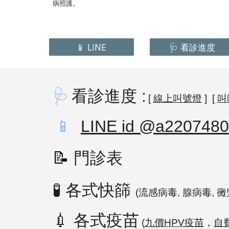
病照護。
📱 LINE
🩺 看診進度
🩺
看診進度
:
[
線上叫號燈
] [
叫
📱
LINE id @a2207480
📝
門診表
🧪
各式快
篩
(流感病毒, 腺病毒, 
💉
各式疫苗
(
九價HPV疫苗
，
自