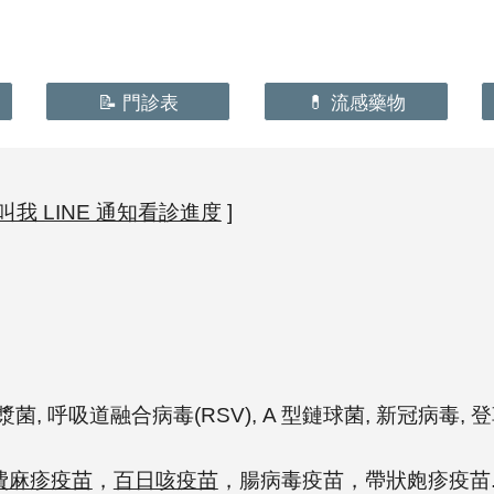
📝 門診表
💊 流感藥物
叫我 LINE 通知看診進度
]
黴漿菌,
呼吸道融合病毒
(
RSV), A 型鏈球菌,
新冠病毒, 登
費麻疹疫苗
，
百日咳疫苗
，
腸病毒疫苗
，
帶狀皰疹疫苗