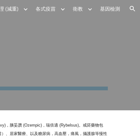
 (減重)
各式疫苗
衛教
基因檢測
ion
vy)，胰妥讚 (Ozempic)，瑞倍適 (Rybelsus)。
戒菸
藥物包
苗）、居家醫療
、
以及糖尿病，高血壓，痛風，攝護腺等慢性