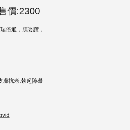
價:2300
，
瑞倍適
，
胰妥讚
， ...
皮膚抗老
,
勃起障礙
vid